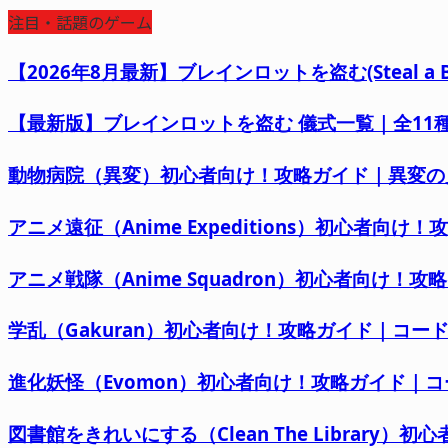
注目・話題のゲーム
【2026年8月最新】ブレインロットを盗む(Steal 
【最新版】ブレインロットを盗む 儀式一覧｜全11種の
動物病院（異変）初心者向け！攻略ガイド｜異変の
アニメ遠征（Anime Expeditions）初心者
アニメ戦隊（Anime Squadron）初心者向け！
学乱（Gakuran）初心者向け！攻略ガイド｜コ
進化妖怪（Evomon）初心者向け！攻略ガイド｜
図書館をきれいにする（Clean The Librar