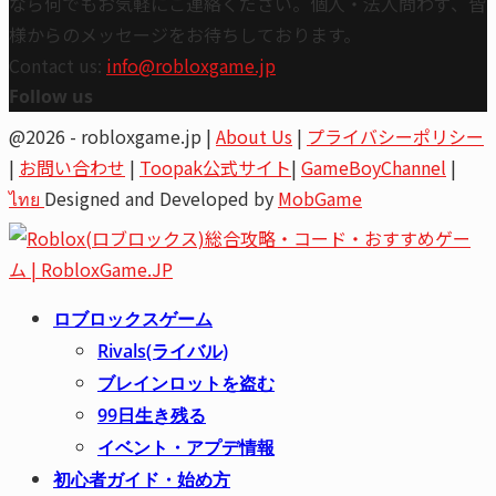
なら何でもお気軽にご連絡ください。個人・法人問わず、皆
様からのメッセージをお待ちしております。
Contact us:
info@robloxgame.jp
Follow us
Youtube
Email
@2026 - robloxgame.jp |
About Us
|
プライバシーポリシー
|
お問い合わせ
|
Toopak公式サイト
|
GameBoyChannel
|
ไทย
Designed and Developed by
MobGame
Youtube
Email
ロブロックスゲーム
Rivals(ライバル)
ブレインロットを盗む
99日生き残る
イベント・アプデ情報
初心者ガイド・始め方