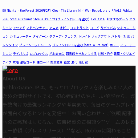
99 Nights in the Forest
2026年2月
Clean The Library
Mini War
Retro Library
RIVALS
Roblox
RPG
Steal a Brainrot
Steal a Brainrot (ブレインロットを盗む)
Tierリスト
おすすめゲーム
アク
ション
アセンド
アドベンチャー
アニメ
オビー
コントラクト
コード
サバイバル
シミュレーシ
ョン
シミュレーター
タイクーン
タワーディフェンス
トレイト
ノックアウト
バトル・対戦
バ
レンタイン
ブレインロット/ミーム
ブレインロットを盗む (Steal a Brainrot)
ホラー
ミューテー
ション
ライバルズ
ロブロックス
初心者向け
図書館をきれいにする
対戦・PvP
建築・クリエイ
ティブ
攻略
最新コード
棚コード
突然変異
経営
進化
隠し鍵
About US
RobloxGame.JPは、もっとロブロックスを楽しみたい人の
ための情報サイトです。初心者向けのやさしい解説から、ガ
チ勢向けの最強ランキングや考察まで、毎日のゲームプレイ
が面白くなるヒントを発信中！お問い合わせ・ご依頼 記事
へのご感想はもちろん、広告掲載のご相談や**ゲームのレビ
ュー依頼（プレスリリース）**など、Robloxに関わること