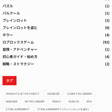
パズル
(1)
パルクール
(1)
ブレインロット
(3)
ブレインロットを盗む
(6)
ホラー
(4)
ロブロックスゲーム
(93)
冒険・アドベンチャー
(1)
初心者ガイド・始め方
(4)
戦略・ストラテジー
(2)
タグ
99 NIGHTS IN THE FOREST
2026年2月
CLEAN THE LIBRARY
MINI WAR
RETRO LIBRARY
RIVALS
ROBLOX
RPG
STEAL A BRAINROT
STEAL A BRAINROT (ブレインロットを盗む)