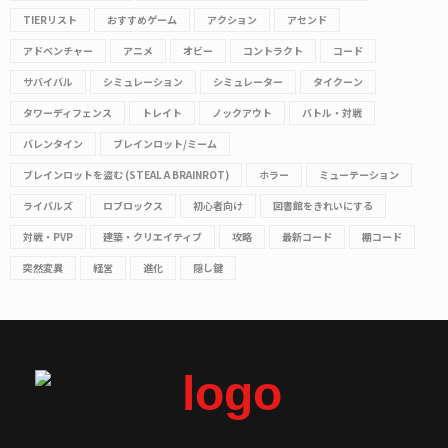
TIERリスト
おすすめゲーム
アクション
アセンド
アドベンチャー
アニメ
オビー
コントラクト
コード
サバイバル
シミュレーション
シミュレーター
タイクーン
タワーディフェンス
トレイト
ノックアウト
バトル・対戦
バレンタイン
ブレインロット/ミーム
ブレインロットを盗む (STEAL A BRAINROT)
ホラー
ミューテーション
ライバルズ
ロブロックス
初心者向け
図書館をきれいにする
対戦・PVP
建築・クリエイティブ
攻略
最新コード
棚コード
突然変異
経営
進化
隠し鍵