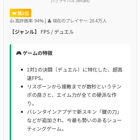
[💘] ライバル (Rivals)
👑 第1位
👍 高評価率: 94% | 👤 現在のプレイヤー: 20.4万人
【ジャンル】
FPS / デュエル
🎮 ゲームの特徴
1対1の決闘（デュエル）に特化した、超高
速FPS。
リスポーンから接敵までが数秒というテン
ポの良さと、エイム力が全ての硬派な作
り。
バレンタインアプデで新スキン「鍵の刀」
などが追加され、今最も勢いのあるシュー
ティングゲーム。