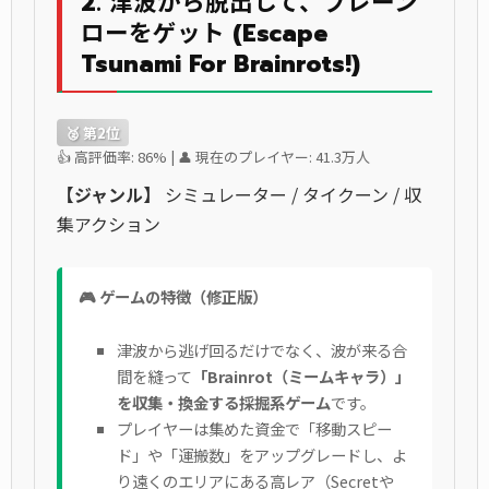
2. 津波から脱出して、ブレーン
ローをゲット (Escape
Tsunami For Brainrots!)
🥈 第2位
👍 高評価率: 86% | 👤 現在のプレイヤー: 41.3万人
【ジャンル】
シミュレーター / タイクーン / 収
集アクション
🎮 ゲームの特徴（修正版）
津波から逃げ回るだけでなく、波が来る合
間を縫って
「Brainrot（ミームキャラ）」
を収集・換金する採掘系ゲーム
です。
プレイヤーは集めた資金で「移動スピー
ド」や「運搬数」をアップグレードし、よ
り遠くのエリアにある高レア（Secretや