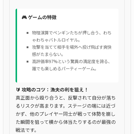
🎮 ゲームの特徴
物理演算でペンギンたちが押し合う、わち
ゃわちゃバトルロイヤル。
攻撃を当てて相手を場外へ投げ飛ばす爽快
感がたまらない。
高評価率97%という驚異の満足度を誇る、
誰でも楽しめるパーティーゲーム。
🔰 攻略のコツ：漁夫の利を狙え！
真正面から殴り合うと、反撃されて自分が落ち
るリスクが高まります。ステージの端には近づ
かず、他のプレイヤー同士が戦って体勢を崩し
た瞬間を狙って横から体当たりするのが最強の
戦法です。