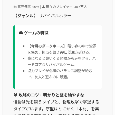
👍 高評価率: 90% | 👤 現在のプレイヤー: 38.6万人
【ジャンル】
サバイバルホラー
🎮 ゲームの特徴
【今月のダークホース】
暗い森の中で資源
を集め、拠点を築き99日間生き延びる。
夜になると襲いくる怪物から身を守る、ハ
ードコアなサバイバルゲーム。
協力プレイが必須のバランス調整が絶妙
で、友人と遊ぶのに最適。
🔰 攻略のコツ：明かりと壁を絶やすな
怪物は光を嫌うタイプと、物理攻撃で撃退する
タイプがいます。序盤はとにかく「木材」を集