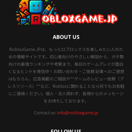
ABOUT US
RobloxGame.JPは、もっとロブロックスを楽しみたい人のた
めの情報サイトです。初心者向けのやさしい解説から、ガチ勢
向けの最強ランキングや考察まで、毎日のゲームプレイが面白
くなるヒントを発信中！お問い合わせ・ご依頼 記事へのご感想
はもちろん、広告掲載のご相談や**ゲームのレビュー依頼（プ
レスリリース）**など、Robloxに関わることなら何でもお気軽
にご連絡ください。個人・法人問わず、皆様からのメッセージ
をお待ちしております。
Contact us:
info@robloxgame.jp
FOLLOW US