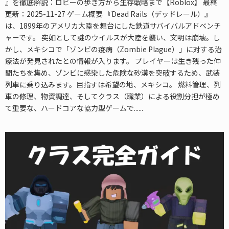
』を徹底解説：ロビーの歩き方から生存戦略まで【Roblox】 最終
更新：2025-11-27 ゲーム概要 『Dead Rails（デッドレール）』
は、1899年のアメリカ大陸を舞台にした鉄道サバイバルアドベンチ
ャーです。 突如として謎のウイルスが大陸を襲い、文明は崩壊。し
かし、メキシコで「ゾンビの疫病（Zombie Plague）」に対する治
療法が発見されたとの情報が入ります。 プレイヤーは生き残った仲
間たちを集め、ゾンビに感染した危険な砂漠を突破するため、武装
列車に乗り込みます。目指すは希望の地、メキシコ。 燃料管理、列
車の修理、物資調達、そしてクラス（職業）による役割分担が極め
て重要な、ハードコアな協力型ゲームで......