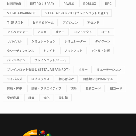
MINI WAR
RETRO LIBRARY
RIVALS
ROBLOX
RPG
STEAL A BRAINROT
STEAL A BRAINROT (ブレインロットを盗む)
TIERリスト
おすすめゲーム
アクション
アセンド
アドベンチャー
アニメ
オビー
コントラクト
コード
サバイバル
シミュレーション
シミュレーター
タイクーン
タワーディフェンス
トレイト
ノックアウト
バトル・対戦
バレンタイン
ブレインロット/ミーム
ブレインロットを盗む (STEAL A BRAINROT)
ホラー
ミューテーション
ライバルズ
ロブロックス
初心者向け
図書館をきれいにする
対戦・PVP
建築・クリエイティブ
攻略
最新コード
棚コード
突然変異
経営
進化
隠し鍵