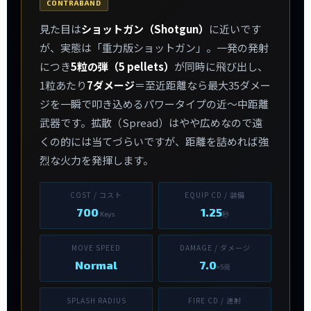
CONTRABAND
見た目は
ショットガン（Shotgun）
に近いです
が、実態は「重力版ショットガン」。一発の発射
につき
5粒の弾（5 pellets）
が同時に飛び出し、
1粒あたり
7ダメージ
＝至近距離なら最大35ダメー
ジを一瞬で叩き込めるパワータイプの近〜中距離
武器です。拡散（Spread）はやや広めなので遠
くの的には当てづらいですが、距離を詰めれば強
烈な火力を発揮します。
COST / コスト
EQUIP CD / 装備
700
1.25
Keys
秒
MOVE SPEED
DAMAGE / ダメージ
Normal
7.0
×5発
SPLASH RADIUS
FIRE CD / 連射