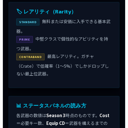
🏷 レアリティ（Rarity）
無料または安価に入手できる基本武
STANDARD
器。
中堅クラスで個性的なアビリティを持
PRIME
つ武器。
最高レアリティ。ガチャ
CONTRABAND
（Crate）で低確率（1〜5%）でしかドロップし
ない最上位武器。
📊 ステータスパネルの読み方
各武器の数値は
Season 3
時点のものです。
Cost
＝必要キー数、
Equip CD
＝武器を構えるまでの