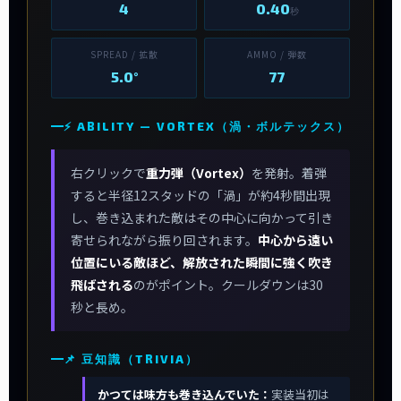
4
0.40
秒
SPREAD / 拡散
AMMO / 弾数
5.0°
77
⚡ ABILITY — VORTEX（渦・ボルテックス）
右クリックで
重力弾（Vortex）
を発射。着弾
すると半径12スタッドの「渦」が約4秒間出現
し、巻き込まれた敵はその中心に向かって引き
寄せられながら振り回されます。
中心から遠い
位置にいる敵ほど、解放された瞬間に強く吹き
飛ばされる
のがポイント。クールダウンは30
秒と長め。
📌 豆知識（TRIVIA）
かつては味方も巻き込んでいた：
実装当初は