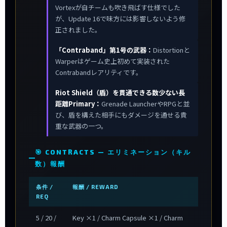
Vortexが自チームも吹き飛ばす仕様でした
が、Update 16で味方には影響しないよう修
正されました。
「Contraband」第1号の武器：
Distortionと
Warperはゲーム史上初めて実装された
Contrabandレアリティです。
Riot Shield（盾）を貫通できる数少ない長
距離Primary：
Grenade LauncherやRPGと並
び、盾を構えた相手にもダメージを通せる貴
重な武器の一つ。
🎯 CONTRACTS — エリミネーション（キル
数）報酬
条件 /
報酬 / REWARD
REQ
5 / 20 /
Key ×1 / Charm Capsule ×1 / Charm