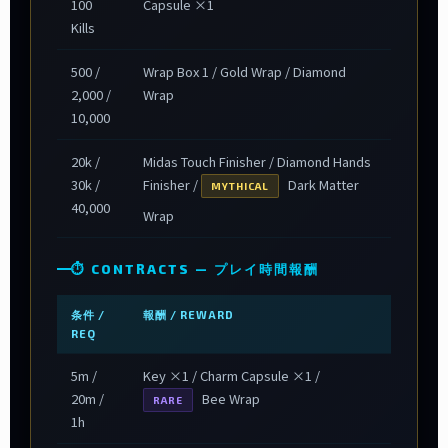
100
Capsule ×1
Kills
500 /
Wrap Box 1 / Gold Wrap / Diamond
2,000 /
Wrap
10,000
20k /
Midas Touch Finisher / Diamond Hands
30k /
Finisher /
Dark Matter
MYTHICAL
40,000
Wrap
⏱ CONTRACTS — プレイ時間報酬
条件 /
報酬 / REWARD
REQ
5m /
Key ×1 / Charm Capsule ×1 /
20m /
Bee Wrap
RARE
1h