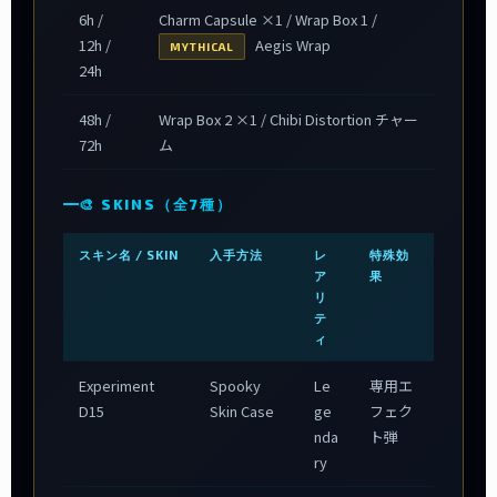
6h /
Charm Capsule ×1 / Wrap Box 1 /
12h /
Aegis Wrap
MYTHICAL
24h
48h /
Wrap Box 2 ×1 / Chibi Distortion チャー
72h
ム
🎨 SKINS（全7種）
スキン名 / SKIN
入手方法
レ
特殊効
ア
果
リ
テ
ィ
Experiment
Spooky
Le
専用エ
D15
Skin Case
ge
フェク
nda
ト弾
ry