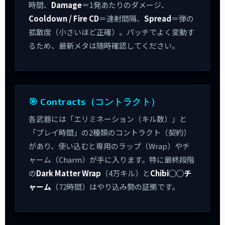
時間、
Damage
＝1発あたりのダメージ、
Cooldown / Fire CD
＝連射間隔、
Spread
＝弾の
拡散度（小さいほど正確）。パッチでよく変動す
るため、最新メタは随時確認してください。
🎯 Contracts（コントラクト）
各武器には「エリミネーション（キル数）」と
「プレイ時間」の2種類のコントラクト（契約）
があり、使い込むと専用のラップ（Wrap）やチ
ャーム（Charm）が手に入ります。特に最終段階
の
Dark Matter Wrap
（4万キル）と
Chibi◯◯チ
ャーム
（72時間）はやり込み勢の証拠です。