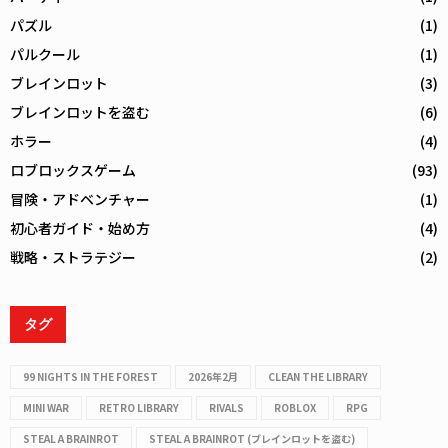
パズル
(1)
パルクール
(1)
ブレインロット
(3)
ブレインロットを盗む
(6)
ホラー
(4)
ロブロックスゲーム
(93)
冒険・アドベンチャー
(1)
初心者ガイド・始め方
(4)
戦略・ストラテジー
(2)
タグ
99 NIGHTS IN THE FOREST
2026年2月
CLEAN THE LIBRARY
MINI WAR
RETRO LIBRARY
RIVALS
ROBLOX
RPG
STEAL A BRAINROT
STEAL A BRAINROT (ブレインロットを盗む)