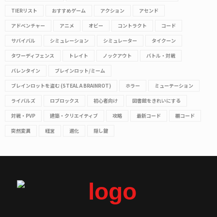
TIERリスト
おすすめゲーム
アクション
アセンド
アドベンチャー
アニメ
オビー
コントラクト
コード
サバイバル
シミュレーション
シミュレーター
タイクーン
タワーディフェンス
トレイト
ノックアウト
バトル・対戦
バレンタイン
ブレインロット/ミーム
ブレインロットを盗む (STEAL A BRAINROT)
ホラー
ミューテーション
ライバルズ
ロブロックス
初心者向け
図書館をきれいにする
対戦・PVP
建築・クリエイティブ
攻略
最新コード
棚コード
突然変異
経営
進化
隠し鍵