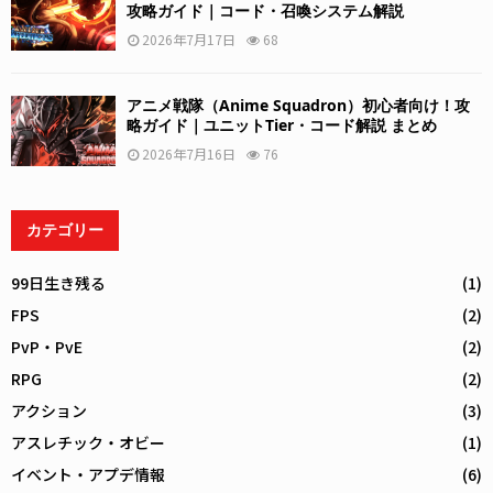
攻略ガイド｜コード・召喚システム解説
2026年7月17日
68
アニメ戦隊（Anime Squadron）初心者向け！攻
略ガイド｜ユニットTier・コード解説 まとめ
2026年7月16日
76
カテゴリー
99日生き残る
(1)
FPS
(2)
PvP・PvE
(2)
RPG
(2)
アクション
(3)
アスレチック・オビー
(1)
イベント・アプデ情報
(6)