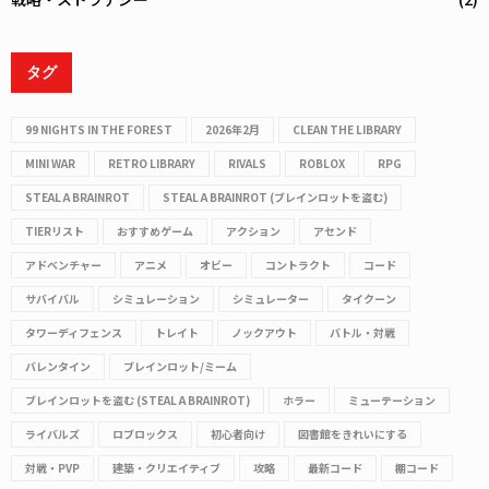
タグ
99 NIGHTS IN THE FOREST
2026年2月
CLEAN THE LIBRARY
MINI WAR
RETRO LIBRARY
RIVALS
ROBLOX
RPG
STEAL A BRAINROT
STEAL A BRAINROT (ブレインロットを盗む)
TIERリスト
おすすめゲーム
アクション
アセンド
アドベンチャー
アニメ
オビー
コントラクト
コード
サバイバル
シミュレーション
シミュレーター
タイクーン
タワーディフェンス
トレイト
ノックアウト
バトル・対戦
バレンタイン
ブレインロット/ミーム
ブレインロットを盗む (STEAL A BRAINROT)
ホラー
ミューテーション
ライバルズ
ロブロックス
初心者向け
図書館をきれいにする
対戦・PVP
建築・クリエイティブ
攻略
最新コード
棚コード