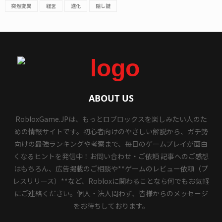
突然変異
経営
進化
隠し鍵
ABOUT US
RobloxGame.JPは、もっとロブロックスを楽しみたい人のた
めの情報サイトです。初心者向けのやさしい解説から、ガチ勢
向けの最強ランキングや考察まで、毎日のゲームプレイが面白
くなるヒントを発信中！お問い合わせ・ご依頼 記事へのご感想
はもちろん、広告掲載のご相談や**ゲームのレビュー依頼（プ
レスリリース）**など、Robloxに関わることなら何でもお気軽
にご連絡ください。個人・法人問わず、皆様からのメッセージ
をお待ちしております。