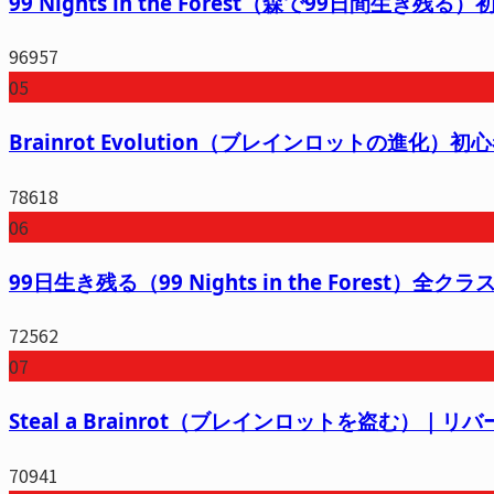
99 Nights in the Forest（森で99日間生
96957
05
Brainrot Evolution（ブレインロットの進
78618
06
99日生き残る（99 Nights in the Fore
72562
07
Steal a Brainrot（ブレインロットを盗む）｜
70941