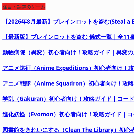
注目・話題のゲーム
【2026年8月最新】ブレインロットを盗む(Steal 
【最新版】ブレインロットを盗む 儀式一覧｜全11種の
動物病院（異変）初心者向け！攻略ガイド｜異変の
アニメ遠征（Anime Expeditions）初心者
アニメ戦隊（Anime Squadron）初心者向け！
学乱（Gakuran）初心者向け！攻略ガイド｜コ
進化妖怪（Evomon）初心者向け！攻略ガイド｜
図書館をきれいにする（Clean The Librar