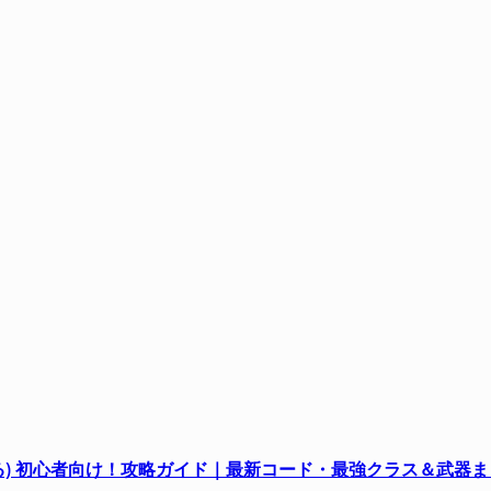
ナで生き残る) 初心者向け！攻略ガイド｜最新コード・最強クラス＆武器