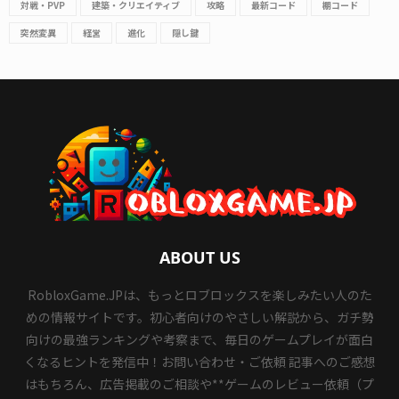
対戦・PVP
建築・クリエイティブ
攻略
最新コード
棚コード
突然変異
経営
進化
隠し鍵
ABOUT US
RobloxGame.JPは、もっとロブロックスを楽しみたい人のた
めの情報サイトです。初心者向けのやさしい解説から、ガチ勢
向けの最強ランキングや考察まで、毎日のゲームプレイが面白
くなるヒントを発信中！お問い合わせ・ご依頼 記事へのご感想
はもちろん、広告掲載のご相談や**ゲームのレビュー依頼（プ