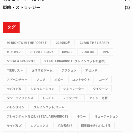
戦略・ストラテジー
(2)
タグ
99 NIGHTS IN THE FOREST
2026年2月
CLEAN THE LIBRARY
MINI WAR
RETRO LIBRARY
RIVALS
ROBLOX
RPG
STEAL A BRAINROT
STEAL A BRAINROT (ブレインロットを盗む)
TIERリスト
おすすめゲーム
アクション
アセンド
アドベンチャー
アニメ
オビー
コントラクト
コード
サバイバル
シミュレーション
シミュレーター
タイクーン
タワーディフェンス
トレイト
ノックアウト
バトル・対戦
バレンタイン
ブレインロット/ミーム
ブレインロットを盗む (STEAL A BRAINROT)
ホラー
ミューテーション
ライバルズ
ロブロックス
初心者向け
図書館をきれいにする