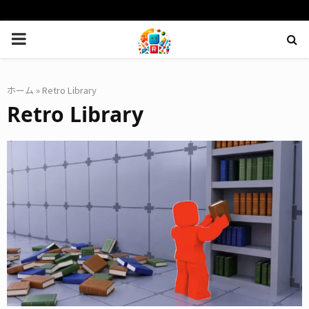
PRIMARY
MENU
ホーム
»
Retro Library
Retro Library