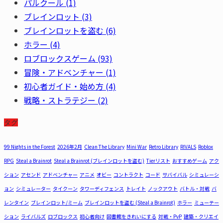
パルクール
(1)
ブレインロット
(3)
ブレインロットを盗む
(6)
ホラー
(4)
ロブロックスゲーム
(93)
冒険・アドベンチャー
(1)
初心者ガイド・始め方
(4)
戦略・ストラテジー
(2)
タグ
99 Nights in the Forest
2026年2月
Clean The Library
Mini War
Retro Library
RIVALS
Roblox
RPG
Steal a Brainrot
Steal a Brainrot (ブレインロットを盗む)
Tierリスト
おすすめゲーム
アク
ション
アセンド
アドベンチャー
アニメ
オビー
コントラクト
コード
サバイバル
シミュレーシ
ョン
シミュレーター
タイクーン
タワーディフェンス
トレイト
ノックアウト
バトル・対戦
バ
レンタイン
ブレインロット/ミーム
ブレインロットを盗む (Steal a Brainrot)
ホラー
ミューテー
ション
ライバルズ
ロブロックス
初心者向け
図書館をきれいにする
対戦・PvP
建築・クリエイ