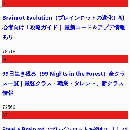
05
Brainrot Evolution（ブレインロットの進化）初
心者向け！攻略ガイド｜ 最新コード＆アプデ情報
あり
78618
06
99日生き残る（99 Nights in the Forest）全クラ
ス一覧｜最強クラス・職業・タレント、新クラス
情報
72560
07
Steal a Brainrot（ブレインロットを盗む）｜リバ