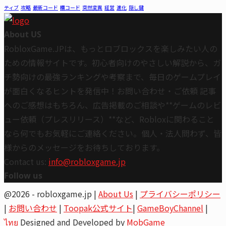
ティブ
攻略
最新コード
棚コード
突然変異
経営
進化
隠し鍵
About US
RobloxGame.JPは、もっとロブロックスを楽しみたい人の
ための情報サイトです。初心者向けのやさしい解説から、ガ
チ勢向けの最強ランキングや考察まで、毎日のゲームプレイ
が面白くなるヒントを発信中！お問い合わせ・ご依頼 記事
へのご感想はもちろん、広告掲載のご相談や**ゲームのレビ
ュー依頼（プレスリリース）**など、Robloxに関わること
なら何でもお気軽にご連絡ください。個人・法人問わず、皆
様からのメッセージをお待ちしております。
Contact us:
info@robloxgame.jp
Follow us
Youtube
Email
@2026 - robloxgame.jp |
About Us
|
プライバシーポリシー
|
お問い合わせ
|
Toopak公式サイト
|
GameBoyChannel
|
ไทย
Designed and Developed by
MobGame