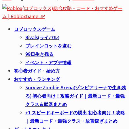
Youtube
Email
ロブロックスゲーム
Rivals(ライバル)
ブレインロットを盗む
99日生き残る
イベント・アプデ情報
初心者ガイド・始め方
おすすめ・ランキング
Survive Zombie Arena(ゾンビアリーナで生き残
る) 初心者向け！攻略ガイド｜最新コード・最強
クラス＆武器まとめ
+1 スピードキーボードの脱出 初心者向け！攻略
｜最新コード・最強クラス・放置稼ぎまとめ