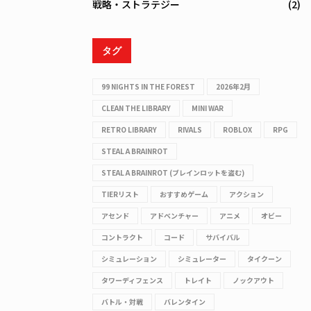
戦略・ストラテジー
(2)
タグ
99 NIGHTS IN THE FOREST
2026年2月
CLEAN THE LIBRARY
MINI WAR
RETRO LIBRARY
RIVALS
ROBLOX
RPG
STEAL A BRAINROT
STEAL A BRAINROT (ブレインロットを盗む)
TIERリスト
おすすめゲーム
アクション
アセンド
アドベンチャー
アニメ
オビー
コントラクト
コード
サバイバル
シミュレーション
シミュレーター
タイクーン
タワーディフェンス
トレイト
ノックアウト
バトル・対戦
バレンタイン