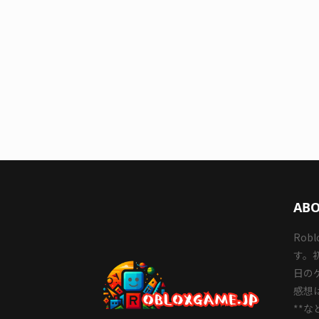
ABO
Ro
す。
日の
感想
**