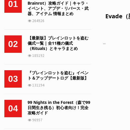
01
Brainrot）攻略ガイド｜キャラ・
イベント、アプデ・リバース・武
器、アイテム 情報まとめ
Evad
264926
【最新版】ブレインロットを盗む
02
...
儀式一覧｜全11種の儀式
（Rituals）とキャラまとめ
185192
『ブレインロットを盗む』イベン
03
ト＆アップデートログ【最新版】
131194
99 Nights in the Forest（森で99
04
日間生き残る）初心者向け！完全
攻略ガイド
96957