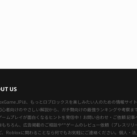
UT US
bloxGame.JPは、もっとロブロックスを楽しみたい人のための情報サイ
初心者向けのやさしい解説から、ガチ勢向けの最強ランキングや考察ま
ゲームプレイが面白くなるヒントを発信中！お問い合わせ・ご依頼 記事
はもちろん、広告掲載のご相談や**ゲームのレビュー依頼（プレスリリ
など、Robloxに関わることなら何でもお気軽にご連絡ください。個人・法