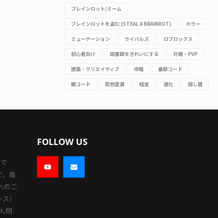
ブレインロット/ミーム
ブレインロットを盗む (STEAL A BRAINROT)
ホラー
ミューテーション
ライバルズ
ロブロックス
初心者向け
図書館をきれいにする
対戦・PVP
建築・クリエイティブ
攻略
最新コード
棚コード
突然変異
経営
進化
隠し鍵
FOLLOW US
トで
で、毎
へのご
ース）
人問