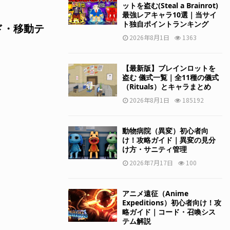
ットを盗む(Steal a Brainrot)
最強レアキャラ10選｜当サイ
ト独自ポイントランキング
ド・移動テ
2026年8月1日
1363
【最新版】ブレインロットを
盗む 儀式一覧｜全11種の儀式
（Rituals）とキャラまとめ
2026年8月1日
185192
動物病院（異変）初心者向
け！攻略ガイド｜異変の見分
け方・サニティ管理
2026年7月17日
100
アニメ遠征（Anime
Expeditions）初心者向け！攻
略ガイド｜コード・召喚シス
テム解説