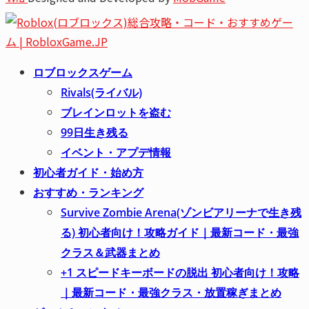
Youtube
Email
ロブロックスゲーム
Rivals(ライバル)
ブレインロットを盗む
99日生き残る
イベント・アプデ情報
初心者ガイド・始め方
おすすめ・ランキング
Survive Zombie Arena(ゾンビアリーナで生き残
る) 初心者向け！攻略ガイド｜最新コード・最強
クラス＆武器まとめ
+1 スピードキーボードの脱出 初心者向け！攻略
｜最新コード・最強クラス・放置稼ぎまとめ