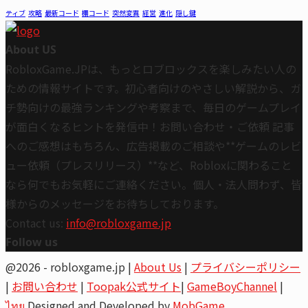
ティブ
攻略
最新コード
棚コード
突然変異
経営
進化
隠し鍵
About US
RobloxGame.JPは、もっとロブロックスを楽しみたい人の
ための情報サイトです。初心者向けのやさしい解説から、ガ
チ勢向けの最強ランキングや考察まで、毎日のゲームプレイ
が面白くなるヒントを発信中！お問い合わせ・ご依頼 記事
へのご感想はもちろん、広告掲載のご相談や**ゲームのレビ
ュー依頼（プレスリリース）**など、Robloxに関わること
なら何でもお気軽にご連絡ください。個人・法人問わず、皆
様からのメッセージをお待ちしております。
Contact us:
info@robloxgame.jp
Follow us
Youtube
Email
@2026 - robloxgame.jp |
About Us
|
プライバシーポリシー
|
お問い合わせ
|
Toopak公式サイト
|
GameBoyChannel
|
ไทย
Designed and Developed by
MobGame