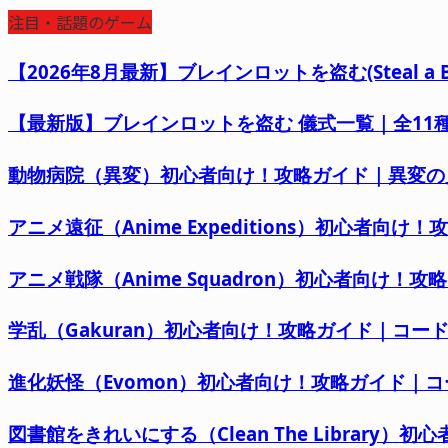
注目・話題のゲーム
【2026年8月最新】ブレインロットを盗む(Steal 
【最新版】ブレインロットを盗む 儀式一覧｜全11種の
動物病院（異変）初心者向け！攻略ガイド｜異変の
アニメ遠征（Anime Expeditions）初心者
アニメ戦隊（Anime Squadron）初心者向け！
学乱（Gakuran）初心者向け！攻略ガイド｜コ
進化妖怪（Evomon）初心者向け！攻略ガイド｜
図書館をきれいにする（Clean The Librar