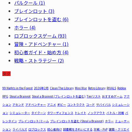
パルクール
(1)
ブレインロット
(3)
ブレインロットを盗む
(6)
ホラー
(4)
ロブロックスゲーム
(93)
冒険・アドベンチャー
(1)
初心者ガイド・始め方
(4)
戦略・ストラテジー
(2)
タグ
99 Nights in the Forest
2026年2月
Clean The Library
Mini War
Retro Library
RIVALS
Roblox
RPG
Steal a Brainrot
Steal a Brainrot (ブレインロットを盗む)
Tierリスト
おすすめゲーム
アク
ション
アセンド
アドベンチャー
アニメ
オビー
コントラクト
コード
サバイバル
シミュレーシ
ョン
シミュレーター
タイクーン
タワーディフェンス
トレイト
ノックアウト
バトル・対戦
バ
レンタイン
ブレインロット/ミーム
ブレインロットを盗む (Steal a Brainrot)
ホラー
ミューテー
ション
ライバルズ
ロブロックス
初心者向け
図書館をきれいにする
対戦・PvP
建築・クリエイ