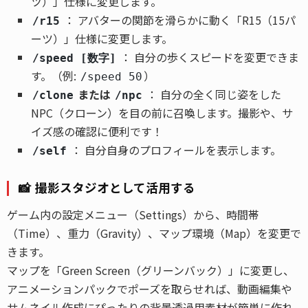
ツ）」仕様に変更します。
： アバターの関節を滑らかに動く「R15（15パ
/r15
ーツ）」仕様に変更します。
： 自分の歩くスピードを変更できま
/speed [数字]
す。（例:
）
/speed 50
または
： 自分の全く同じ姿をした
/clone
/npc
NPC（クローン）を目の前に召喚します。撮影や、サ
イズ感の確認に便利です！
： 自分自身のプロフィールを表示します。
/self
📸 撮影スタジオとして活用する
ゲーム内の設定メニュー（Settings）から、時間帯
（Time）、重力（Gravity）、マップ環境（Map）を変更で
きます。
マップを「Green Screen（グリーンバック）」に変更し、
アニメーションパックでポーズを取らせれば、動画編集や
サムネイル作成にぴったりの背景透過用素材が簡単に作れ