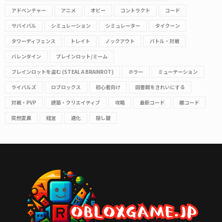
アドベンチャー
アニメ
オビー
コントラクト
コード
サバイバル
シミュレーション
シミュレーター
タイクーン
タワーディフェンス
トレイト
ノックアウト
バトル・対戦
バレンタイン
ブレインロット/ミーム
ブレインロットを盗む (STEAL A BRAINROT)
ホラー
ミューテーション
ライバルズ
ロブロックス
初心者向け
図書館をきれいにする
対戦・PVP
建築・クリエイティブ
攻略
最新コード
棚コード
突然変異
経営
進化
隠し鍵