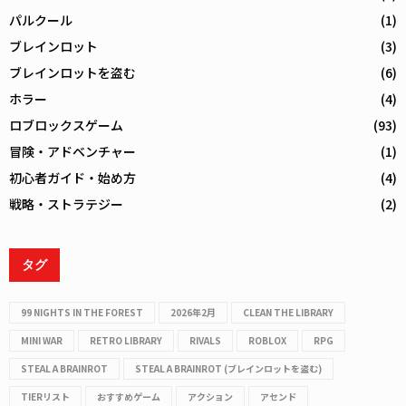
パルクール
(1)
ブレインロット
(3)
ブレインロットを盗む
(6)
ホラー
(4)
ロブロックスゲーム
(93)
冒険・アドベンチャー
(1)
初心者ガイド・始め方
(4)
戦略・ストラテジー
(2)
タグ
99 NIGHTS IN THE FOREST
2026年2月
CLEAN THE LIBRARY
MINI WAR
RETRO LIBRARY
RIVALS
ROBLOX
RPG
STEAL A BRAINROT
STEAL A BRAINROT (ブレインロットを盗む)
TIERリスト
おすすめゲーム
アクション
アセンド