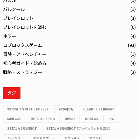
パズル
(1)
パルクール
(1)
ブレインロット
(3)
ブレインロットを盗む
(6)
ホラー
(4)
ロブロックスゲーム
(93)
冒険・アドベンチャー
(1)
初心者ガイド・始め方
(4)
戦略・ストラテジー
(2)
タグ
99 NIGHTS IN THE FOREST
2026年2月
CLEAN THE LIBRARY
MINI WAR
RETRO LIBRARY
RIVALS
ROBLOX
RPG
STEAL A BRAINROT
STEAL A BRAINROT (ブレインロットを盗む)
TIERリスト
おすすめゲーム
アクション
アセンド