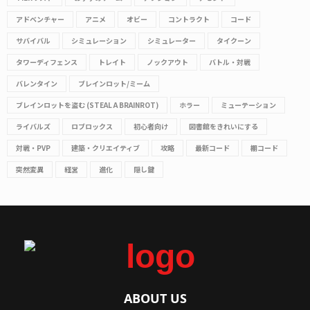
アドベンチャー
アニメ
オビー
コントラクト
コード
サバイバル
シミュレーション
シミュレーター
タイクーン
タワーディフェンス
トレイト
ノックアウト
バトル・対戦
バレンタイン
ブレインロット/ミーム
ブレインロットを盗む (STEAL A BRAINROT)
ホラー
ミューテーション
ライバルズ
ロブロックス
初心者向け
図書館をきれいにする
対戦・PVP
建築・クリエイティブ
攻略
最新コード
棚コード
突然変異
経営
進化
隠し鍵
ABOUT US