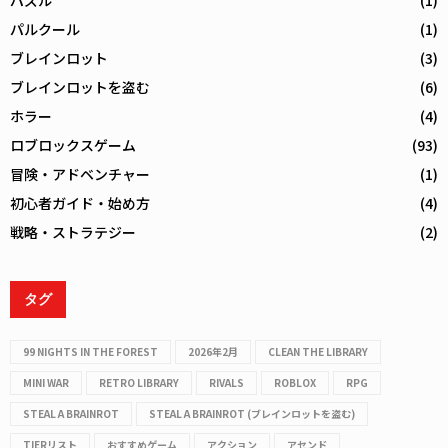
パズル
(1)
パルクール
(1)
ブレインロット
(3)
ブレインロットを盗む
(6)
ホラー
(4)
ロブロックスゲーム
(93)
冒険・アドベンチャー
(1)
初心者ガイド・始め方
(4)
戦略・ストラテジー
(2)
タグ
99 NIGHTS IN THE FOREST
2026年2月
CLEAN THE LIBRARY
MINI WAR
RETRO LIBRARY
RIVALS
ROBLOX
RPG
STEAL A BRAINROT
STEAL A BRAINROT (ブレインロットを盗む)
TIERリスト
おすすめゲーム
アクション
アセンド