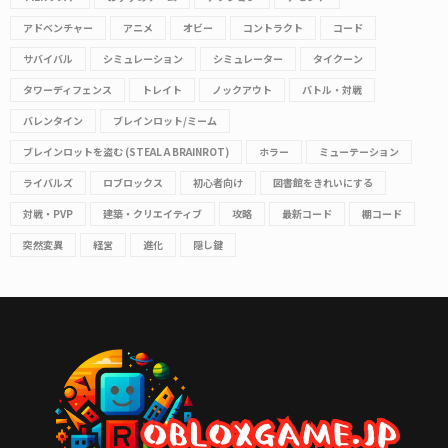
アドベンチャー
アニメ
オビー
コントラクト
コード
サバイバル
シミュレーション
シミュレーター
タイクーン
タワーディフェンス
トレイト
ノックアウト
バトル・対戦
バレンタイン
ブレインロット/ミーム
ブレインロットを盗む (STEAL A BRAINROT)
ホラー
ミューテーション
ライバルズ
ロブロックス
初心者向け
図書館をきれいにする
対戦・PVP
建築・クリエイティブ
攻略
最新コード
棚コード
突然変異
経営
進化
隠し鍵