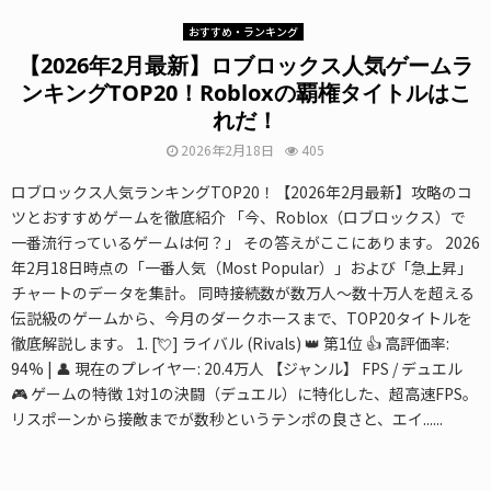
おすすめ・ランキング
【2026年2月最新】ロブロックス人気ゲームラ
ンキングTOP20！Robloxの覇権タイトルはこ
れだ！
2026年2月18日
405
ロブロックス人気ランキングTOP20！【2026年2月最新】攻略のコ
ツとおすすめゲームを徹底紹介 「今、Roblox（ロブロックス）で
一番流行っているゲームは何？」 その答えがここにあります。 2026
年2月18日時点の「一番人気（Most Popular）」および「急上昇」
チャートのデータを集計。 同時接続数が数万人〜数十万人を超える
伝説級のゲームから、今月のダークホースまで、TOP20タイトルを
徹底解説します。 1. [💘] ライバル (Rivals) 👑 第1位 👍 高評価率:
94% | 👤 現在のプレイヤー: 20.4万人 【ジャンル】 FPS / デュエル
🎮 ゲームの特徴 1対1の決闘（デュエル）に特化した、超高速FPS。
リスポーンから接敵までが数秒というテンポの良さと、エイ......