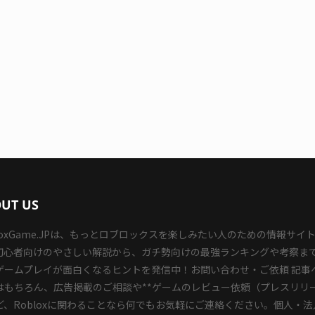
UT US
bloxGame.JPは、もっとロブロックスを楽しみたい人のための情報サイ
初心者向けのやさしい解説から、ガチ勢向けの最強ランキングや考察ま
ゲームプレイが面白くなるヒントを発信中！お問い合わせ・ご依頼 記事
はもちろん、広告掲載のご相談や**ゲームのレビュー依頼（プレスリリ
など、Robloxに関わることなら何でもお気軽にご連絡ください。個人・法