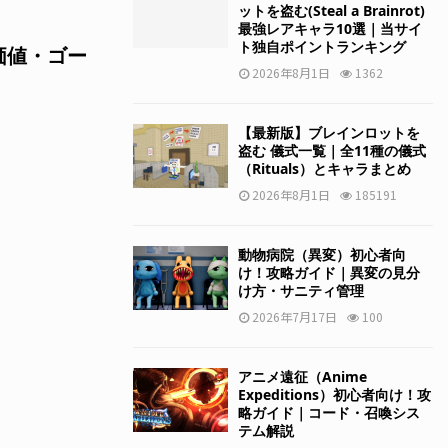
ットを盗む(Steal a Brainrot)
最強レアキャラ10選｜当サイ
ト独自ポイントランキング
の価値・ゴー
2026年8月1日
1362
【最新版】ブレインロットを
盗む 儀式一覧｜全11種の儀式
（Rituals）とキャラまとめ
2026年8月1日
185191
動物病院（異変）初心者向
け！攻略ガイド｜異変の見分
け方・サニティ管理
2026年7月17日
100
アニメ遠征（Anime
Expeditions）初心者向け！攻
略ガイド｜コード・召喚シス
テム解説