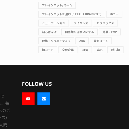
ブレインロット/ミーム
ブレインロットを盗む (STEAL A BRAINROT)
ホラー
ミューテーション
ライバルズ
ロブロックス
初心者向け
図書館をきれいにする
対戦・PVP
建築・クリエイティブ
攻略
最新コード
棚コード
突然変異
経営
進化
隠し鍵
FOLLOW US
トで
で、毎
へのご
ース）
人問