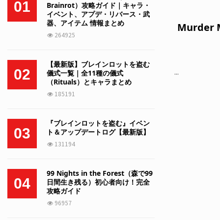
01
Brainrot）攻略ガイド｜キャラ・
イベント、アプデ・リバース・武
器、アイテム 情報まとめ
Murde
264925
【最新版】ブレインロットを盗む
02
...
儀式一覧｜全11種の儀式
（Rituals）とキャラまとめ
185191
『ブレインロットを盗む』イベン
03
ト＆アップデートログ【最新版】
131194
99 Nights in the Forest（森で99
04
日間生き残る）初心者向け！完全
攻略ガイド
96957