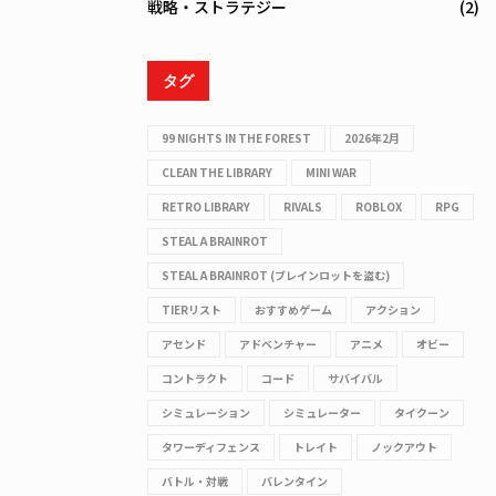
戦略・ストラテジー
(2)
タグ
99 NIGHTS IN THE FOREST
2026年2月
CLEAN THE LIBRARY
MINI WAR
RETRO LIBRARY
RIVALS
ROBLOX
RPG
STEAL A BRAINROT
STEAL A BRAINROT (ブレインロットを盗む)
TIERリスト
おすすめゲーム
アクション
アセンド
アドベンチャー
アニメ
オビー
コントラクト
コード
サバイバル
シミュレーション
シミュレーター
タイクーン
タワーディフェンス
トレイト
ノックアウト
バトル・対戦
バレンタイン