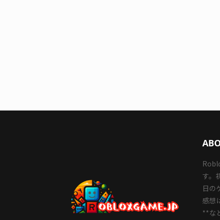
ABO
Ro
す。
日の
感想
**