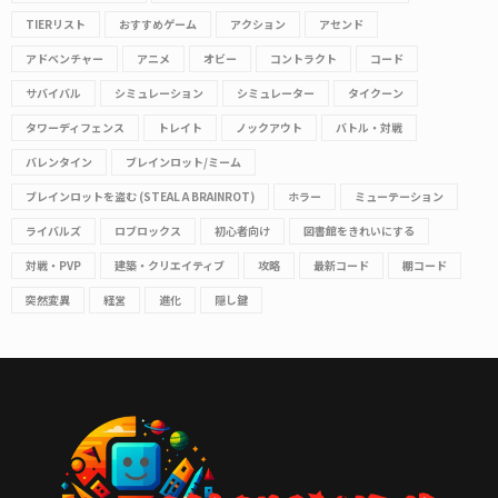
TIERリスト
おすすめゲーム
アクション
アセンド
アドベンチャー
アニメ
オビー
コントラクト
コード
サバイバル
シミュレーション
シミュレーター
タイクーン
タワーディフェンス
トレイト
ノックアウト
バトル・対戦
バレンタイン
ブレインロット/ミーム
ブレインロットを盗む (STEAL A BRAINROT)
ホラー
ミューテーション
ライバルズ
ロブロックス
初心者向け
図書館をきれいにする
対戦・PVP
建築・クリエイティブ
攻略
最新コード
棚コード
突然変異
経営
進化
隠し鍵