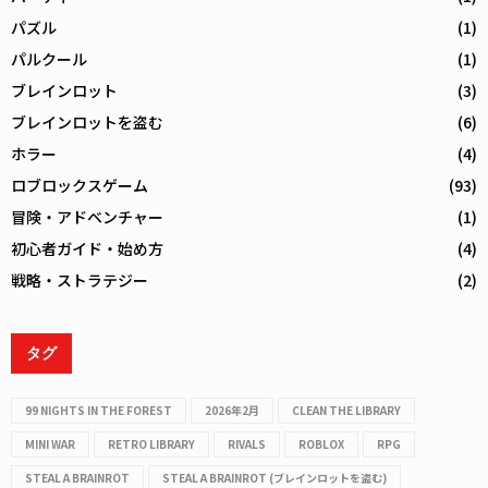
パズル
(1)
パルクール
(1)
ブレインロット
(3)
ブレインロットを盗む
(6)
ホラー
(4)
ロブロックスゲーム
(93)
冒険・アドベンチャー
(1)
初心者ガイド・始め方
(4)
戦略・ストラテジー
(2)
タグ
99 NIGHTS IN THE FOREST
2026年2月
CLEAN THE LIBRARY
MINI WAR
RETRO LIBRARY
RIVALS
ROBLOX
RPG
STEAL A BRAINROT
STEAL A BRAINROT (ブレインロットを盗む)