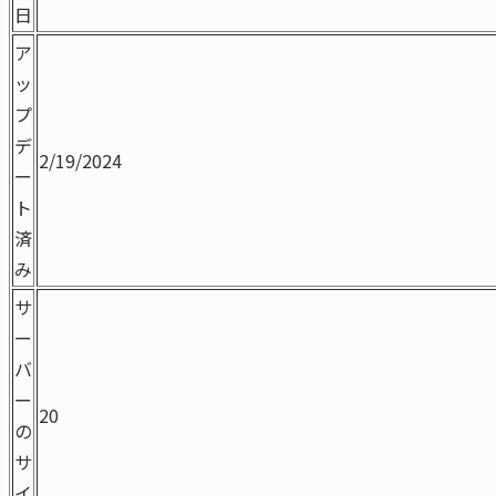
日
ア
ッ
プ
デ
2/19/2024
ー
ト
済
み
サ
ー
バ
ー
20
の
サ
イ