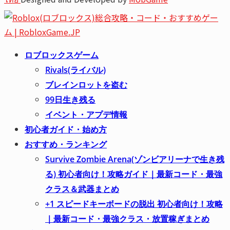
Youtube
Email
ロブロックスゲーム
Rivals(ライバル)
ブレインロットを盗む
99日生き残る
イベント・アプデ情報
初心者ガイド・始め方
おすすめ・ランキング
Survive Zombie Arena(ゾンビアリーナで生き残
る) 初心者向け！攻略ガイド｜最新コード・最強
クラス＆武器まとめ
+1 スピードキーボードの脱出 初心者向け！攻略
｜最新コード・最強クラス・放置稼ぎまとめ