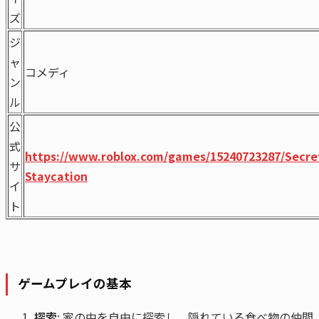
ズ
ジ
ャ
コメディ
ン
ル
公
式
https://www.roblox.com/games/15240723287/Secre
サ
Staycation
イ
ト
ゲームプレイの基本
探索
: 家の中を自由に探索し、隠れている食べ物の仲間