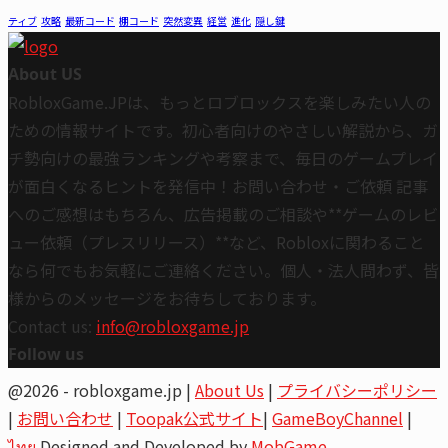
ティブ
攻略
最新コード
棚コード
突然変異
経営
進化
隠し鍵
About US
RobloxGame.JPは、もっとロブロックスを楽しみたい人の
ための情報サイトです。初心者向けのやさしい解説から、ガ
チ勢向けの最強ランキングや考察まで、毎日のゲームプレイ
が面白くなるヒントを発信中！お問い合わせ・ご依頼 記事
へのご感想はもちろん、広告掲載のご相談や**ゲームのレビ
ュー依頼（プレスリリース）**など、Robloxに関わること
なら何でもお気軽にご連絡ください。個人・法人問わず、皆
様からのメッセージをお待ちしております。
Contact us:
info@robloxgame.jp
Follow us
Youtube
Email
@2026 - robloxgame.jp |
About Us
|
プライバシーポリシー
|
お問い合わせ
|
Toopak公式サイト
|
GameBoyChannel
|
ไทย
Designed and Developed by
MobGame