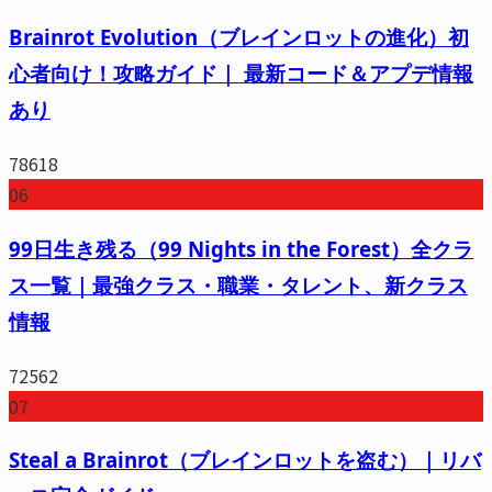
Brainrot Evolution（ブレインロットの進化）初
心者向け！攻略ガイド｜ 最新コード＆アプデ情報
あり
78618
06
99日生き残る（99 Nights in the Forest）全クラ
ス一覧｜最強クラス・職業・タレント、新クラス
情報
72562
07
Steal a Brainrot（ブレインロットを盗む）｜リバ