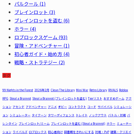
パルクール
(1)
ブレインロット
(3)
ブレインロットを盗む
(6)
ホラー
(4)
ロブロックスゲーム
(93)
冒険・アドベンチャー
(1)
初心者ガイド・始め方
(4)
戦略・ストラテジー
(2)
タグ
99 Nights in the Forest
2026年2月
Clean The Library
Mini War
Retro Library
RIVALS
Roblox
RPG
Steal a Brainrot
Steal a Brainrot (ブレインロットを盗む)
Tierリスト
おすすめゲーム
アク
ション
アセンド
アドベンチャー
アニメ
オビー
コントラクト
コード
サバイバル
シミュレーシ
ョン
シミュレーター
タイクーン
タワーディフェンス
トレイト
ノックアウト
バトル・対戦
バ
レンタイン
ブレインロット/ミーム
ブレインロットを盗む (Steal a Brainrot)
ホラー
ミューテー
ション
ライバルズ
ロブロックス
初心者向け
図書館をきれいにする
対戦・PvP
建築・クリエイ