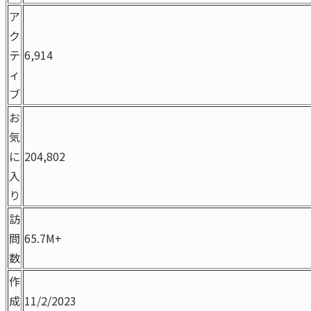
ア
ク
テ
6,914
ィ
ブ
お
気
に
204,802
入
り
訪
問
65.7M+
数
作
成
11/2/2023