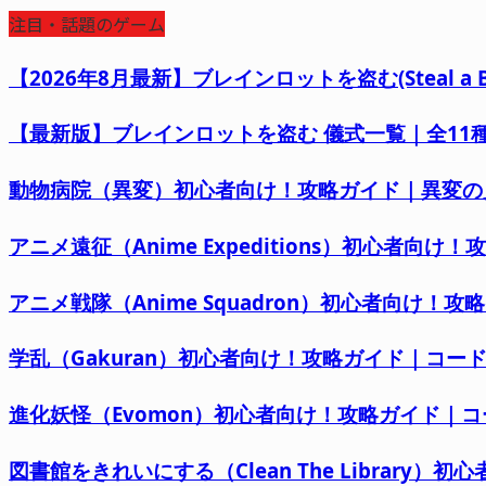
注目・話題のゲーム
【2026年8月最新】ブレインロットを盗む(Steal 
【最新版】ブレインロットを盗む 儀式一覧｜全11種の
動物病院（異変）初心者向け！攻略ガイド｜異変の
アニメ遠征（Anime Expeditions）初心者
アニメ戦隊（Anime Squadron）初心者向け！
学乱（Gakuran）初心者向け！攻略ガイド｜コ
進化妖怪（Evomon）初心者向け！攻略ガイド｜
図書館をきれいにする（Clean The Librar