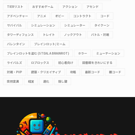
TIERリスト
おすすめゲーム
アクション
アセンド
アドベンチャー
アニメ
オビー
コントラクト
コード
サバイバル
シミュレーション
シミュレーター
タイクーン
タワーディフェンス
トレイト
ノックアウト
バトル・対戦
バレンタイン
ブレインロット/ミーム
ブレインロットを盗む (STEAL A BRAINROT)
ホラー
ミューテーション
ライバルズ
ロブロックス
初心者向け
図書館をきれいにする
対戦・PVP
建築・クリエイティブ
攻略
最新コード
棚コード
突然変異
経営
進化
隠し鍵