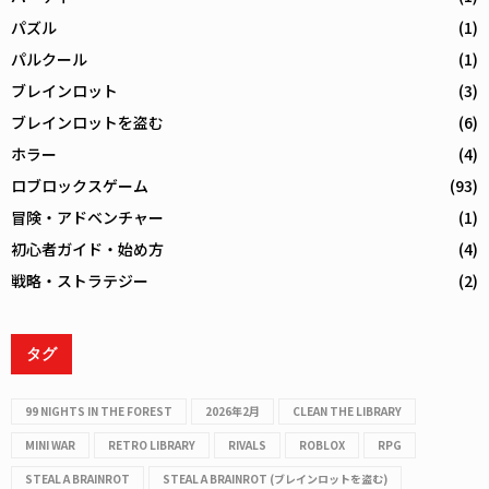
パズル
(1)
パルクール
(1)
ブレインロット
(3)
ブレインロットを盗む
(6)
ホラー
(4)
ロブロックスゲーム
(93)
冒険・アドベンチャー
(1)
初心者ガイド・始め方
(4)
戦略・ストラテジー
(2)
タグ
99 NIGHTS IN THE FOREST
2026年2月
CLEAN THE LIBRARY
MINI WAR
RETRO LIBRARY
RIVALS
ROBLOX
RPG
STEAL A BRAINROT
STEAL A BRAINROT (ブレインロットを盗む)