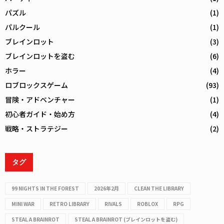
パズル
(1)
パルクール
(1)
ブレインロット
(3)
ブレインロットを盗む
(6)
ホラー
(4)
ロブロックスゲーム
(93)
冒険・アドベンチャー
(1)
初心者ガイド・始め方
(4)
戦略・ストラテジー
(2)
タグ
99 NIGHTS IN THE FOREST
2026年2月
CLEAN THE LIBRARY
MINI WAR
RETRO LIBRARY
RIVALS
ROBLOX
RPG
STEAL A BRAINROT
STEAL A BRAINROT (ブレインロットを盗む)