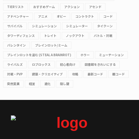
TIERリスト
おすすめゲーム
アクション
アセンド
アドベンチャー
アニメ
オビー
コントラクト
コード
サバイバル
シミュレーション
シミュレーター
タイクーン
タワーディフェンス
トレイト
ノックアウト
バトル・対戦
バレンタイン
ブレインロット/ミーム
ブレインロットを盗む (STEAL A BRAINROT)
ホラー
ミューテーション
ライバルズ
ロブロックス
初心者向け
図書館をきれいにする
対戦・PVP
建築・クリエイティブ
攻略
最新コード
棚コード
突然変異
経営
進化
隠し鍵