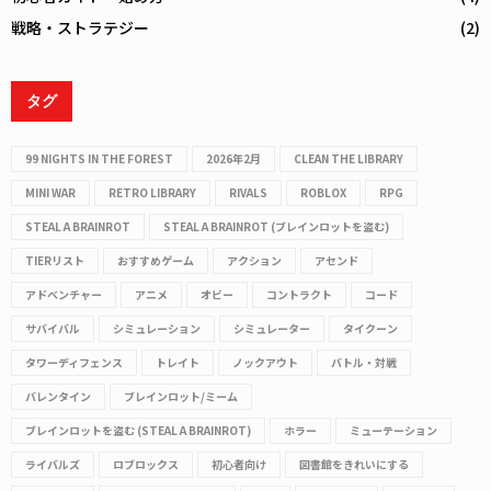
戦略・ストラテジー
(2)
タグ
99 NIGHTS IN THE FOREST
2026年2月
CLEAN THE LIBRARY
MINI WAR
RETRO LIBRARY
RIVALS
ROBLOX
RPG
STEAL A BRAINROT
STEAL A BRAINROT (ブレインロットを盗む)
TIERリスト
おすすめゲーム
アクション
アセンド
アドベンチャー
アニメ
オビー
コントラクト
コード
サバイバル
シミュレーション
シミュレーター
タイクーン
タワーディフェンス
トレイト
ノックアウト
バトル・対戦
バレンタイン
ブレインロット/ミーム
ブレインロットを盗む (STEAL A BRAINROT)
ホラー
ミューテーション
ライバルズ
ロブロックス
初心者向け
図書館をきれいにする