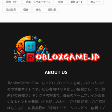
対戦・PVP
建築・クリエイティブ
攻略
最新コード
棚コード
突然変異
経営
進化
隠し鍵
ABOUT US
RobloxGame.JPは、もっとロブロックスを楽しみたい人のた
めの情報サイトです。初心者向けのやさしい解説から、ガチ勢
向けの最強ランキングや考察まで、毎日のゲームプレイが面白
くなるヒントを発信中！お問い合わせ・ご依頼 記事へのご感想
はもちろん、広告掲載のご相談や**ゲームのレビュー依頼（プ