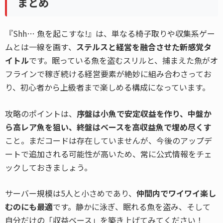
まとめ
『Shh… 魚を起こすな!』は、単なる椅子取りや収集系ゲー
ムとは一線を画す、
ステルスと経営を融合させた新感覚タ
イトル
です。眠っている魚を盗むスリルと、捕まえた魚がオ
フラインで稼ぎ続ける経営要素が絶妙に組み合わさってお
り、初心者から上級者まで楽しめる構成になっています。
攻略のポイントは、
序盤は小魚で安定収益を作り、中盤か
ら高レア魚を狙い、終盤はベースを高収益魚で埋め尽くす
こと。まだコードは存在していませんが、今後のアップデ
ートで追加される可能性が高いため、常に公式情報をチェ
ックしておきましょう。
サーバー規模は5人と小さめであり、
仲間内でワイワイ楽し
むのにも最適
です。静かに泳ぎ、眠れる魚を盗み、そして
自分だけの「収益ベース」を築き上げてみてください！