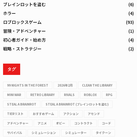
ブレインロットを盗む
(6)
ホラー
(4)
ロブロックスゲーム
(93)
冒険・アドベンチャー
(1)
初心者ガイド・始め方
(4)
戦略・ストラテジー
(2)
タグ
99 NIGHTS IN THE FOREST
2026年2月
CLEAN THE LIBRARY
MINI WAR
RETRO LIBRARY
RIVALS
ROBLOX
RPG
STEAL A BRAINROT
STEAL A BRAINROT (ブレインロットを盗む)
TIERリスト
おすすめゲーム
アクション
アセンド
アドベンチャー
アニメ
オビー
コントラクト
コード
サバイバル
シミュレーション
シミュレーター
タイクーン