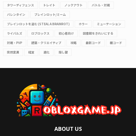
タワーディフェンス
トレイト
ノックアウト
バトル・対戦
バレンタイン
ブレインロット/ミーム
ブレインロットを盗む (STEAL A BRAINROT)
ホラー
ミューテーション
ライバルズ
ロブロックス
初心者向け
図書館をきれいにする
対戦・PVP
建築・クリエイティブ
攻略
最新コード
棚コード
突然変異
経営
進化
隠し鍵
ABOUT US