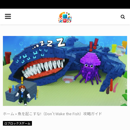
PRIMARY
MENU
ホーム
»
魚を起こすな!（Don’t Wake the Fish）攻略ガイド
ロブロックスゲーム