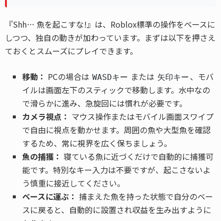
『Shh… 魚を起こすな!』は、Roblox標準の操作をベースに
しつつ、独自の動きが加わっています。まずは以下を押さえ
ておくとスムーズにプレイできます。
移動：
PCの場合は
または
、モバ
WASDキー
矢印キー
イルは画面左下のスティックで移動します。水中なの
で滑らかに進み、急旋回には慣れが必要です。
カメラ視点：
マウス操作またはモバイル画面スワイプ
で自由に視点を動かせます。周囲の魚や大型魚を確認
するため、常に視界を広く保ちましょう。
魚の捕獲：
寝ている魚に近づくだけで自動的に捕獲可
能です。特別なキー入力は不要ですが、起こさないよ
う慎重に接近してください。
ベースに運ぶ：
捕まえた魚を持った状態で自分のベー
スに戻ると、自動的に設置され収益を生み出すように