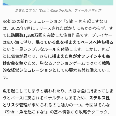
魚を起こすな!（Don’t Wake the Fish）フィールドマップ
Robloxの新作シミュレーション『Shh… 魚を起こすな!』
は、2025年8月にリリースされたばかりにもかかわらず、す
でに
訪問数1,330万回
を突破した注目作品です。プレイヤー
は広い海に潜り、
眠っている魚を捕まえてベースへ持ち帰る
という一見シンプルなルールを体験します。しかし、魚ご
とに価値が異なり、さらに
捕まえた魚がオフライン中も毎
秒お金を稼ぐ
ため、単なるアクションゲームではなく
戦略
的な経営シミュレーション
としての要素も兼ね備えていま
す。
魚を起こしてしまうと襲われたり、大きな魚に捕まってしま
うとベースに戻されるペナルティもあるため、
ステルス性
とリスク管理
が求められるのも魅力の一つ。今回はそんな
『Shh… 魚を起こすな!』の基本情報から攻略テクニック、