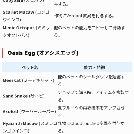
与する。
Scarlet Macaw
(コンゴ
作物にVerdant変異を付与する。
ウインコ)
Mimic Octopus
(ミミッ
他のペットの能力をコピーして発動す
クオクトパス)
る。
Oasis Egg (オアシスエッグ)
ペット名
能力・特徴
他のペットのクールダウンを短縮す
Meerkat
(ミーアキャット)
る。
ショップで購入時、アイテムを複製す
Sand Snake
(砂ヘビ)
る。
夏フルーツの再収穫率をアップさせ
Axolotl
(ウーパールーパー)
る。
Hyacinth Macaw
(スミレコ
作物にCloudtouched変異を付与す
ンゴウインコ)
る。