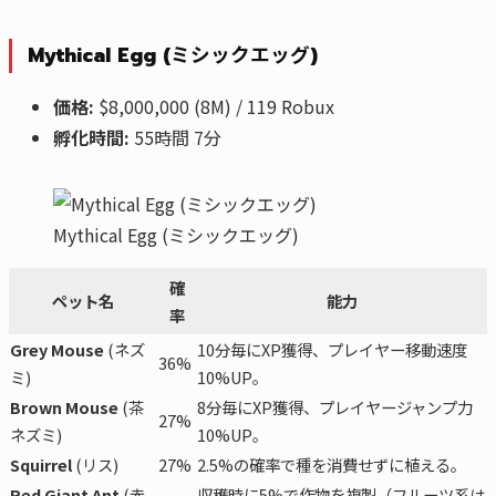
Mythical Egg (ミシックエッグ)
価格:
$8,000,000 (8M) / 119 Robux
孵化時間:
55時間 7分
Mythical Egg (ミシックエッグ)
確
ペット名
能力
率
Grey Mouse
(ネズ
10分毎にXP獲得、プレイヤー移動速度
36%
ミ)
10%UP。
Brown Mouse
(茶
8分毎にXP獲得、プレイヤージャンプ力
27%
ネズミ)
10%UP。
Squirrel
(リス)
27%
2.5%の確率で種を消費せずに植える。
Red Giant Ant
(赤
収穫時に5%で作物を複製（フルーツ系は