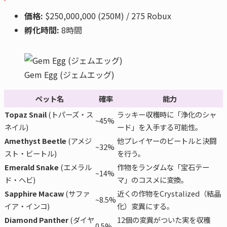
価格:
$250,000,000 (250M) / 275 Robux
孵化時間:
8時間
Gem Egg (ジェムエッグ)
ペット名
確率
能力
Topaz Snail
(トパーズ・ス
ラッキー収穫時に「浄化のシャ
~45%
ネイル)
ード」を入手する可能性。
Amethyst Beetle
(アメジ
他プレイヤーのビートルと決闘
~32%
スト・ビートル)
を行う。
Emerald Snake
(エメラル
作物をランダムな「宝石テー
~14%
ド・ヘビ)
マ」のコスメに変換。
Sapphire Macaw
(サファ
近くの作物をCrystalized（結晶
~8.5%
イア・インコ)
化）変異にする。
Diamond Panther
(ダイヤ
12個の変異がついた実を収穫
0.5%