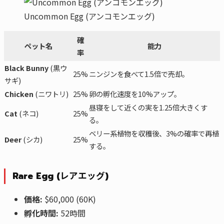
Uncommon Egg (アンコモンエッグ)
確
ペット名
能力
率
Black Bunny
(黒ウ
25%
ニンジンを食べて1.5倍で売却。
サギ)
Chicken
(ニワトリ)
25%
卵の孵化速度を10%アップ。
昼寝をして近くの実を1.25倍大きくす
Cat
(ネコ)
25%
る。
ベリー系植物を収穫後、3%の確率で再植
Deer
(シカ)
25%
する。
Rare Egg (レアエッグ)
価格:
$60,000 (60K)
孵化時間:
52時間