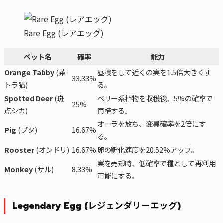
Rare Egg (レアエッグ)
ペット名
確率
能力
Orange Tabby
(茶
昼寝をして近くの実を1.5倍大きくす
33.33%
トラ猫)
る。
Spotted Deer
(斑
ベリー系植物を収穫後、5%の確率で
25%
点シカ)
再植する。
オーラを放ち、変異確率を2倍にす
Pig
(ブタ)
16.67%
る。
Rooster
(オンドリ)
16.67%
卵の孵化速度を20.52%アップ。
実を売却時、低確率で種として再利用
Monkey
(サル)
8.33%
可能にする。
Legendary Egg (レジェンダリーエッグ)