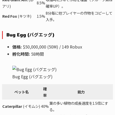
8.5%
アリ)
確率UP）。
8分毎に他プレイヤーの作物をコピーして
Red Fox
(キツネ)
1.5%
入手。
Bug Egg (バグエッグ)
価格:
$50,000,000 (50M) / 149 Robux
孵化時間:
58時間
Bug Egg (バグエッグ)
確
ペット名
能力
率
葉の多い植物の成長速度を1.5倍にす
Caterpillar
(イモムシ)
40%
る。