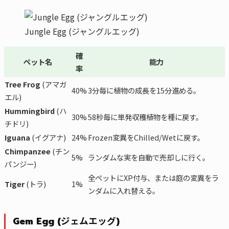
Jungle Egg (ジャングルエッグ)
確
ペット名
能力
率
Tree Frog
(アマガ
40%
3分毎に植物の成長を15分進める。
エル)
Hummingbird
(ハ
30%
58秒毎に単発収穫植物を種に戻す。
チドリ)
Iguana
(イグアナ)
24%
Frozen変異をChilled/Wetに戻す。
Chimpanzee
(チン
5%
ランダムな実を自動で売却しに行く。
パンジー)
全ペットにXP付与、または庭の変異をラ
Tiger
(トラ)
1%
ンダムに入れ替える。
Gem Egg (ジェムエッグ)