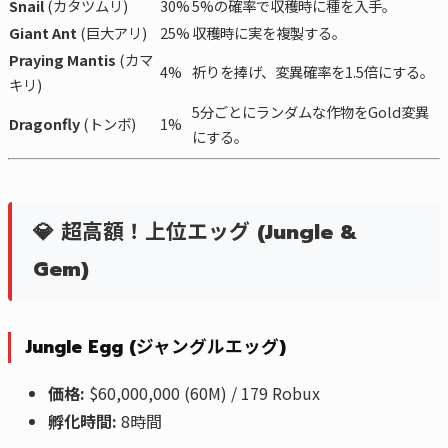
Snail
(カタツムリ)
30%
5%の確率で収穫時に種を入手。
Giant Ant
(巨大アリ)
25%
収穫時に実を複製する。
Praying Mantis
(カマ
4%
祈りを捧げ、変異確率を1.5倍にする。
キリ)
5分ごとにランダムな作物をGold変異
Dragonfly
(トンボ)
1%
にする。
💎 超高額！上位エッグ (Jungle &
Gem)
Jungle Egg (ジャングルエッグ)
価格:
$60,000,000 (60M) / 179 Robux
孵化時間:
8時間