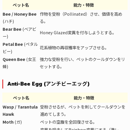
ペット名
能力・特徴
Bee / Honey Bee
作物を受粉（Pollinated）させ、価値を高め
(ハチ)
る。
Bear Bee
(ベアビ
Honey Glazed変異を付与しようとする。
ー)
Petal Bee
(ペタル
花系植物の再収穫率をアップさせる。
ビー)
Queen Bee
(女王
強力な受粉を行い、ペットのクールダウンをリ
蜂)
セットする。
Anti-Bee Egg (アンチビーエッグ)
ペット名
能力・特徴
Wasp / Tarantula
受粉させるが、ペットを刺してクールダウンを
Hawk
進めてしまう。
Moth
(ガ)
ペットの空腹を全回復させる。
変異を除去してRainbow変異にする（激レ