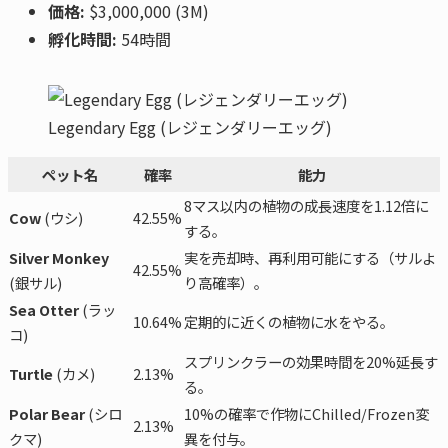
価格:
$3,000,000 (3M)
孵化時間:
54時間
Legendary Egg (レジェンダリーエッグ)
ペット名
確率
能力
8マス以内の植物の成長速度を1.12倍に
Cow
(ウシ)
42.55%
する。
Silver Monkey
実を売却時、再利用可能にする（サルよ
42.55%
(銀サル)
り高確率）。
Sea Otter
(ラッ
10.64%
定期的に近くの植物に水をやる。
コ)
スプリンクラーの効果時間を20%延長す
Turtle
(カメ)
2.13%
る。
Polar Bear
(シロ
10%の確率で作物にChilled/Frozen変
2.13%
クマ)
異を付与。