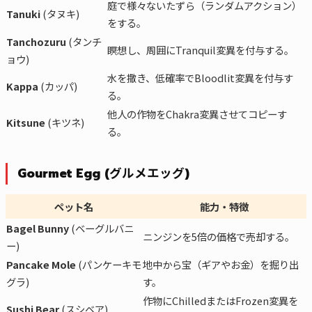
庭で様々ないたずら（ランダムアクション）
Tanuki
(タヌキ)
をする。
Tanchozuru
(タンチ
瞑想し、周囲にTranquil変異を付与する。
ョウ)
水を撒き、低確率でBloodlit変異を付与す
Kappa
(カッパ)
る。
他人の作物をChakra変異させてコピーす
Kitsune
(キツネ)
る。
Gourmet Egg (グルメエッグ)
ペット名
能力・特徴
Bagel Bunny
(ベーグルバニ
ニンジンを5倍の価格で売却する。
ー)
Pancake Mole
(パンケーキモ
地中から宝（ギアやお金）を掘り出
グラ)
す。
作物にChilledまたはFrozen変異を
Sushi Bear
(スシベア)