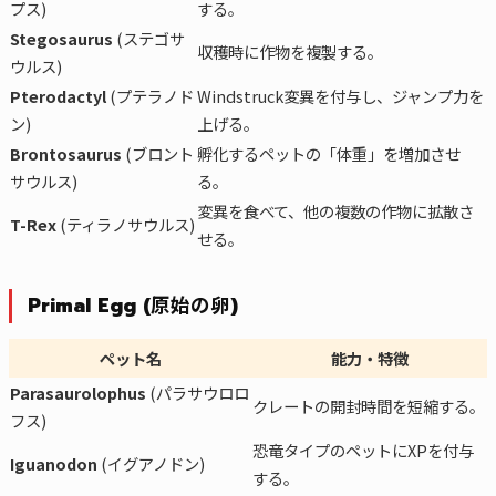
プス)
する。
Stegosaurus
(ステゴサ
収穫時に作物を複製する。
ウルス)
Pterodactyl
(プテラノド
Windstruck変異を付与し、ジャンプ力を
ン)
上げる。
Brontosaurus
(ブロント
孵化するペットの「体重」を増加させ
サウルス)
る。
変異を食べて、他の複数の作物に拡散さ
T-Rex
(ティラノサウルス)
せる。
Primal Egg (原始の卵)
ペット名
能力・特徴
Parasaurolophus
(パラサウロロ
クレートの開封時間を短縮する。
フス)
恐竜タイプのペットにXPを付与
Iguanodon
(イグアノドン)
する。