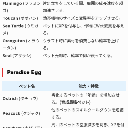
Flamingo
(フラミン
片足立ちをしている間、周囲の成長速度を超
ゴ)
加速させる。
Toucan
(オオハシ)
熱帯植物のサイズと変異率をアップさせる。
Sea Turtle
(ウミガ
ペットにXPを付与し、作物にWet変異を与え
メ)
る。
Orangutan
(オラウ
クラフト時に素材を消費しない確率を上げ
ータン)
る。
Seal
(アザラシ)
ペット売却時、確率で卵が戻ってくる。
Paradise Egg
ペット名
能力・特徴
孵化するペットの「年齢」を増加させ
Ostrich
(ダチョウ)
る。
(育成最強ペット)
他のペットのスキルクールダウンを短縮
Peacock
(クジャク)
する。
周囲のペットの空腹減少を防ぎ、XPを付
Capybara
(カピバラ)