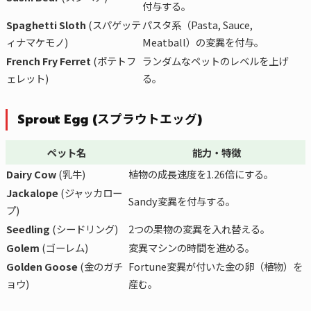
付与する。
Spaghetti Sloth
(スパゲッテ
パスタ系（Pasta, Sauce,
ィナマケモノ)
Meatball）の変異を付与。
French Fry Ferret
(ポテトフ
ランダムなペットのレベルを上げ
ェレット)
る。
Sprout Egg (スプラウトエッグ)
ペット名
能力・特徴
Dairy Cow
(乳牛)
植物の成長速度を1.26倍にする。
Jackalope
(ジャッカロー
Sandy変異を付与する。
プ)
Seedling
(シードリング)
2つの果物の変異を入れ替える。
Golem
(ゴーレム)
変異マシンの時間を進める。
Golden Goose
(金のガチ
Fortune変異が付いた金の卵（植物）を
ョウ)
産む。